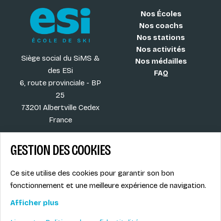
Nos Écoles
Nos coachs
Nos stations
Nos activités
Siège social du SiMS &
Nos médailles
des ESi
FAQ
6, route provinciale - BP
25
73201 Albertville Cedex
France
GESTION DES COOKIES
Blog
CGV
Ce site utilise des cookies pour garantir son bon
Les plus ESI
Mentions légales
fonctionnement et une meilleure expérience de navigation.
Offres d'emploi
Politique de
Le syndicat SIMS
confidentialité
Afficher plus
Accès MONITEUR