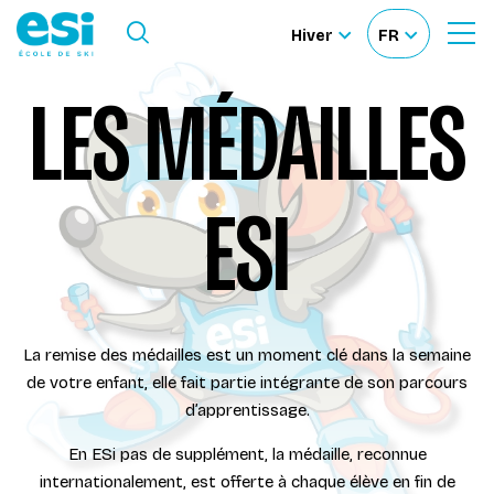
Ouvrir le Menu
Hiver
FR
Ouvrir
Sélectionner
Sélectionnez
le
formulaire
le
votre
LES MÉDAILLES
de
Nos Écoles
recherche
site
langue
Nos Activités
ESI
À propos
Deviens Moniteur
La remise des médailles est un moment clé dans la semaine
de votre enfant, elle fait partie intégrante de son parcours
Location de ski
d’apprentissage.
En ESi pas de supplément, la médaille, reconnue
Accès moniteur
internationalement, est offerte à chaque élève en fin de