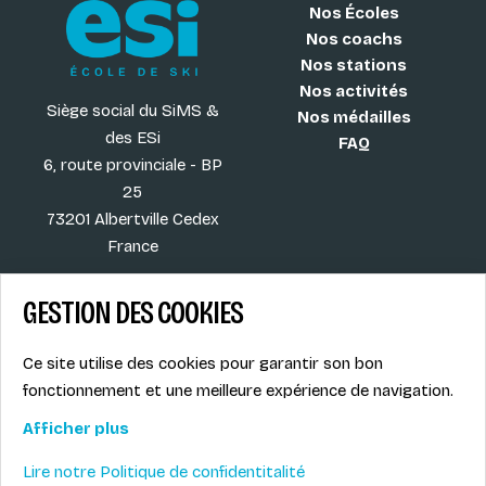
Nos Écoles
Nos coachs
Nos stations
Nos activités
Siège social du SiMS &
Nos médailles
des ESi
FAQ
6, route provinciale - BP
25
73201 Albertville Cedex
France
GESTION DES COOKIES
Blog
CGV
Ce site utilise des cookies pour garantir son bon
Les plus ESI
Mentions légales
fonctionnement et une meilleure expérience de navigation.
Offres d'emploi
Politique de
Le syndicat SIMS
confidentialité
Afficher plus
Accès MONITEUR
Lire notre Politique de confidentitalité