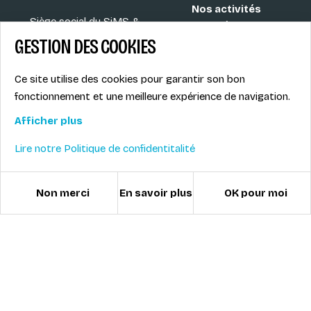
Nos activités
Siège social du SiMS &
Nos médailles
des ESi
GESTION DES COOKIES
FAQ
6, route provinciale - BP
25
Ce site utilise des cookies pour garantir son bon
73201 Albertville Cedex
fonctionnement et une meilleure expérience de navigation.
France
Afficher plus
Lire notre Politique de confidentitalité
Blog
CGV
Les plus ESI
Mentions légales
Non merci
En savoir plus
OK pour moi
Offres d'emploi
Politique de
Le syndicat SIMS
confidentialité
Accès MONITEUR
© ESI / École de Ski Internationale
Gestion des cookies
Créé avec passion par Pure illusion