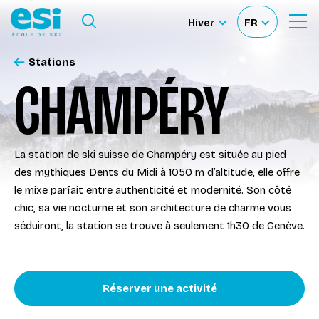
Ouvrir le Menu
Hiver
FR
Ouvrir
Sélectionner
Sélectionnez
le
formulaire
le
votre
de
Stations
Nos Écoles
recherche
site
langue
CHAMPÉRY
Nos Activités
La station de ski suisse de Champéry est située au pied
À propos
des mythiques Dents du Midi à 1050 m d’altitude, elle offre
le mixe parfait entre authenticité et modernité. Son côté
Deviens Moniteur
chic, sa vie nocturne et son architecture de charme vous
séduiront, la station se trouve à seulement 1h30 de Genève.
Location de ski
Réserver une activité
Accès moniteur