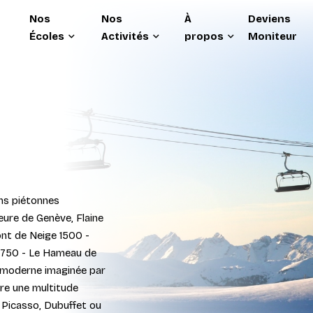
Nos
Nos
À
Deviens
Écoles
Activités
propos
Moniteur
ons piétonnes
eure de Genève, Flaine
ront de Neige 1500 -
 1750 - Le Hameau de
e moderne imaginée par
fre une multitude
 Picasso, Dubuffet ou