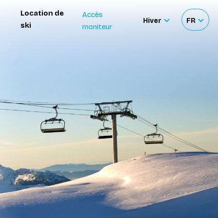
Location de
Accès
Hiver
FR
ski
moniteur
Sélectionner
Sélecti
le
votre
site
langue