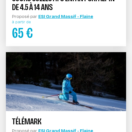
DE 4.5 À 14 ANS
Proposé par
ESI Grand Massif - Flaine
à partir de
65
€
TÉLÉMARK
Proposé par
ESI Grand Massif - Flaine