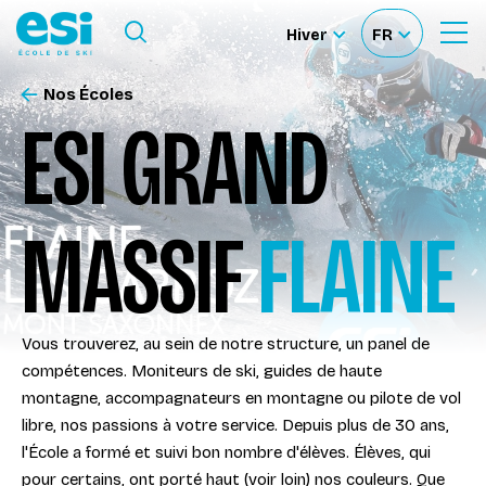
Ouvrir le Menu
Hiver
FR
Ouvrir
Sélectionner
Sélectionnez
le
formulaire
le
votre
de
Nos Écoles
Nos Écoles
recherche
site
langue
ESI GRAND
Nos Activités
MASSIF
FLAINE
À propos
Deviens Moniteur
Vous trouverez, au sein de notre structure, un panel de
compétences. Moniteurs de ski, guides de haute
Location de ski
montagne, accompagnateurs en montagne ou pilote de vol
libre, nos passions à votre service. Depuis plus de 30 ans,
l'École a formé et suivi bon nombre d'élèves. Élèves, qui
Accès moniteur
pour certains, ont porté haut (voir loin) nos couleurs. Que