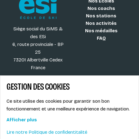
Nos Écoles
Nos coachs
Nos stations
Nos activités
Siège social du SiMS &
Nos médailles
des ESi
FAQ
6, route provinciale - BP
25
73201 Albertville Cedex
France
GESTION DES COOKIES
Blog
CGV
Ce site utilise des cookies pour garantir son bon
Les plus ESI
Mentions légales
fonctionnement et une meilleure expérience de navigation.
Offres d'emploi
Politique de
Le syndicat SIMS
confidentialité
Afficher plus
Accès MONITEUR
Lire notre Politique de confidentitalité