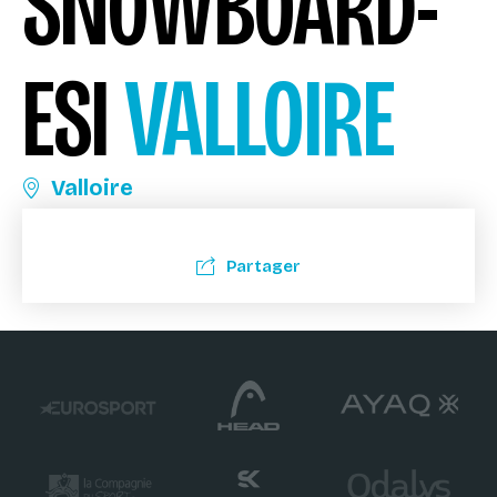
SNOWBOARD-
ESI
VALLOIRE
Valloire
Partager