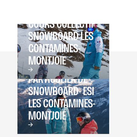
COURS COLLECTIF
SNOWBOARD LES
CONTAMINES-
MONTJOIE
COURS
PARTICULIER DE
SNOWBOARD- ESI
LES CONTAMINES-
MONTJOIE