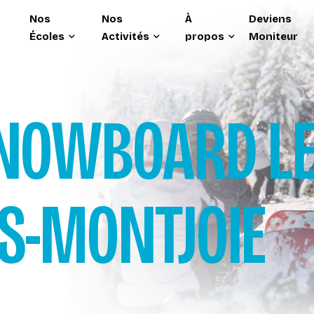
Nos
Nos
À
Deviens
Écoles
Activités
propos
Moniteur
NOWBOARD
L
S-MONTJOIE