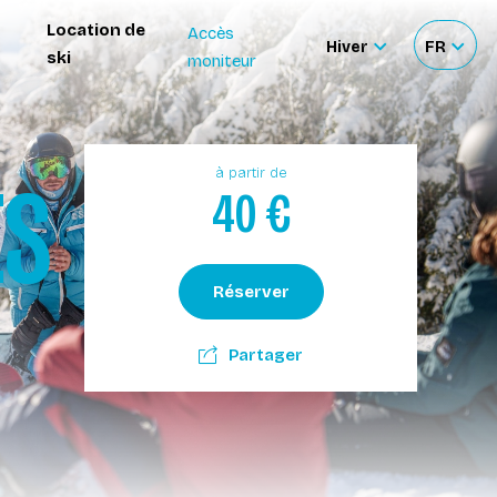
Location de
Accès
Hiver
FR
ski
moniteur
Sélectionner
Sélecti
le
votre
site
langue
ES
à partir de
40
€
Réserver
Partager