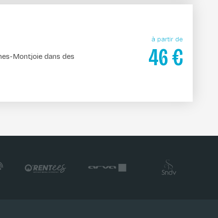
à partir de
46
€
ines-Montjoie dans des