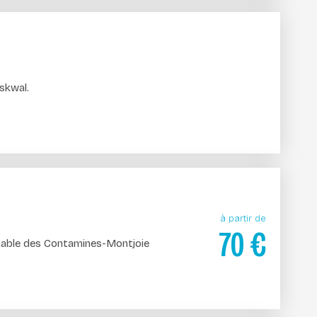
 skwal.
à partir de
70
€
kiable des Contamines-Montjoie