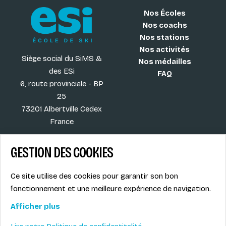
Nos Écoles
Nos coachs
Nos stations
Nos activités
Siège social du SiMS &
Nos médailles
des ESi
FAQ
6, route provinciale - BP
25
73201 Albertville Cedex
France
GESTION DES COOKIES
Blog
CGV
Ce site utilise des cookies pour garantir son bon
Les plus ESI
Mentions légales
fonctionnement et une meilleure expérience de navigation.
Offres d'emploi
Politique de
Le syndicat SIMS
confidentialité
Afficher plus
Accès MONITEUR