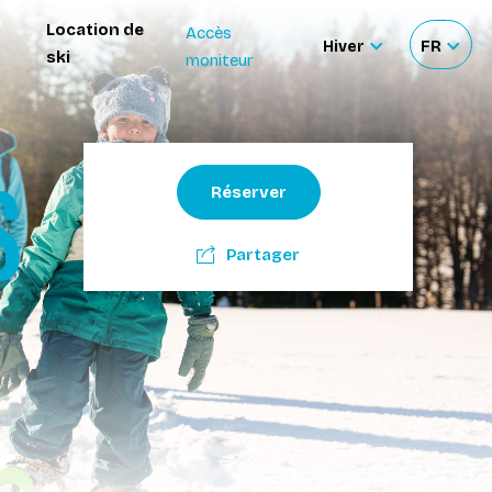
Location de
Accès
Hiver
FR
ski
moniteur
Sélectionner
Sélecti
le
votre
site
langue
S
Réserver
Partager