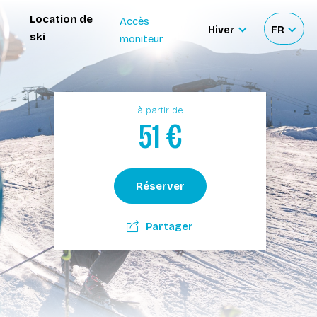
Location de
Accès
Hiver
FR
ski
moniteur
Sélectionner
Sélecti
le
votre
site
langue
à partir de
51
€
Réserver
Partager