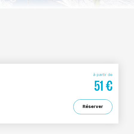
à partir de
51
€
Réserver