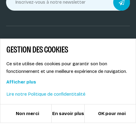
GESTION DES COOKIES
Nos Écoles
Nos coachs
Nos stations
Ce site utilise des cookies pour garantir son bon
Nos activités
fonctionnement et une meilleure expérience de navigation.
Siège social du SiMS &
Nos médailles
Afficher plus
des ESi
FAQ
6, route provinciale - BP
Lire notre Politique de confidentitalité
25
73201 Albertville Cedex
France
Non merci
En savoir plus
OK pour moi