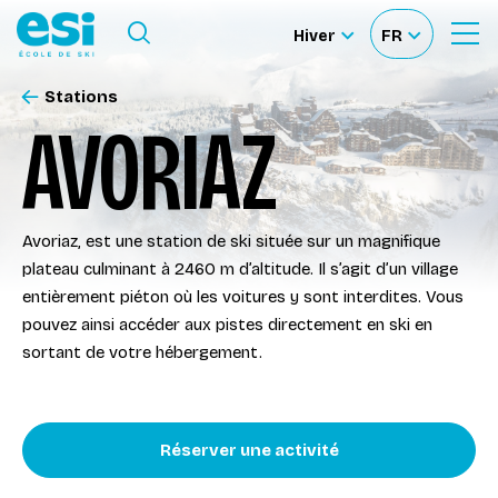
Ouvrir le Menu
Hiver
FR
Ouvrir
Sélectionner
Sélectionnez
le
formulaire
le
votre
de
Stations
Nos Écoles
recherche
site
langue
AVORIAZ
Nos Activités
Avoriaz, est une station de ski située sur un magnifique
À propos
plateau culminant à 2460 m d’altitude. Il s’agit d’un village
entièrement piéton où les voitures y sont interdites. Vous
Deviens Moniteur
pouvez ainsi accéder aux pistes directement en ski en
sortant de votre hébergement.
Location de ski
Réserver une activité
Accès moniteur