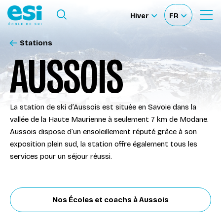
Ouvrir le Menu
Hiver
FR
Ouvrir
Sélectionner
Sélectionnez
le
formulaire
le
votre
de
Stations
Nos Écoles
recherche
site
langue
AUSSOIS
Nos Activités
La station de ski d’Aussois est située en Savoie dans la
À propos
vallée de la Haute Maurienne à seulement 7 km de Modane.
Aussois dispose d’un ensoleillement réputé grâce à son
Deviens Moniteur
exposition plein sud, la station offre également tous les
services pour un séjour réussi.
Location de ski
Nos Écoles et coachs à Aussois
Accès moniteur