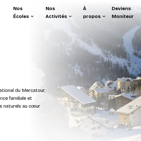
Nos
Nos
À
Deviens
Écoles
Activités
propos
Moniteur
ational du Mercatour,
ce familiale et
es naturels au cœur