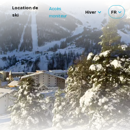
Location de
Accès
Hiver
FR
ski
moniteur
Sélectionner
Sélecti
le
votre
site
langue