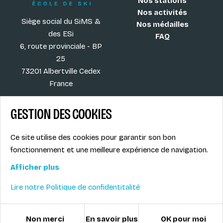
Nos stations
Nos activités
Siège social du SiMS &
Nos médailles
des ESi
FAQ
6, route provinciale - BP
25
73201 Albertville Cedex
France
GESTION DES COOKIES
Blog
CGV
Ce site utilise des cookies pour garantir son bon
Les plus ESI
Mentions légales
fonctionnement et une meilleure expérience de navigation.
Offres d'emploi
Politique de
Le syndicat SIMS
confidentialité
Afficher plus
Accès MONITEUR
Lire notre Politique de confidentitalité
© ESI / École de Ski Internationale
Gestion des cookies
Non merci
En savoir plus
OK pour moi