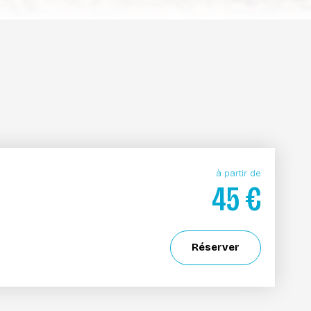
à partir de
45
€
Réserver