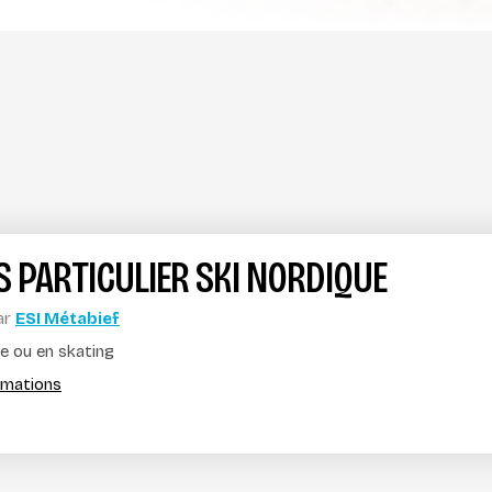
 PARTICULIER SKI NORDIQUE
ar
ESI Métabief
ue ou en skating
ormations