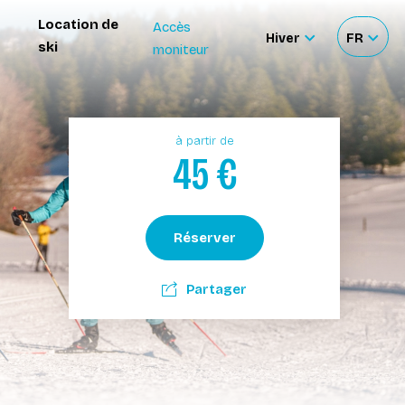
Location de
Accès
Hiver
FR
ski
moniteur
Sélectionner
Sélecti
le
votre
site
langue
à partir de
45
€
Réserver
Partager