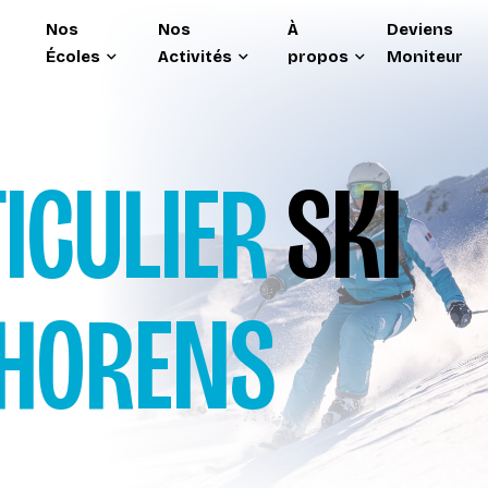
Nos
Nos
À
Deviens
Écoles
Activités
propos
Moniteur
ICULIER
SKI
THORENS