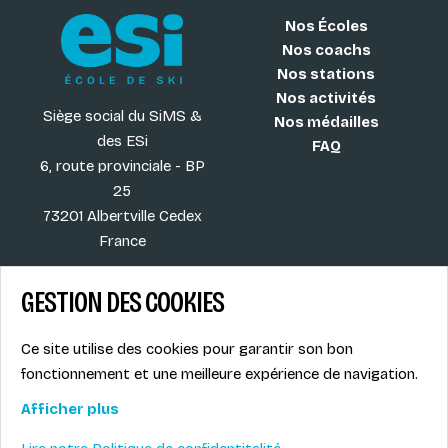
Nos Écoles
Nos coachs
Nos stations
Nos activités
Siège social du SiMS &
Nos médailles
des ESi
FAQ
6, route provinciale - BP
25
73201 Albertville Cedex
France
GESTION DES COOKIES
Blog
CGV
Ce site utilise des cookies pour garantir son bon
Les plus ESI
Mentions légales
fonctionnement et une meilleure expérience de navigation.
Offres d'emploi
Politique de
Le syndicat SIMS
confidentialité
Afficher plus
Accès MONITEUR