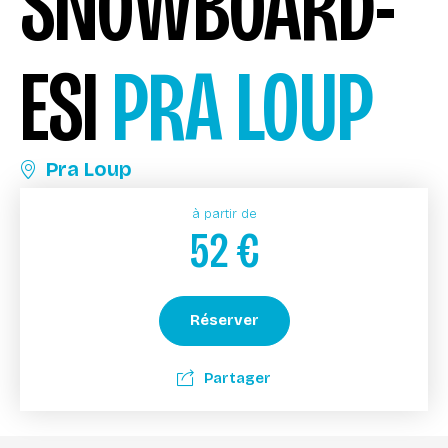
SNOWBOARD-
ESI
PRA LOUP
Pra Loup
à partir de
52
€
Réserver
Partager