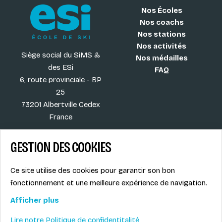
Nos Écoles
Nos coachs
Nos stations
Nos activités
Siège social du SiMS &
Nos médailles
des ESi
FAQ
6, route provinciale - BP
25
73201 Albertville Cedex
France
GESTION DES COOKIES
Blog
CGV
Ce site utilise des cookies pour garantir son bon
Les plus ESI
Mentions légales
fonctionnement et une meilleure expérience de navigation.
Offres d'emploi
Politique de
Le syndicat SIMS
confidentialité
Afficher plus
Accès MONITEUR
Lire notre Politique de confidentitalité