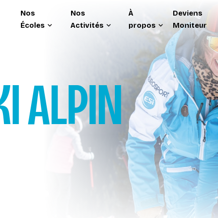
Nos
Nos
À
Deviens
Écoles
Activités
propos
Moniteur
KI ALPIN