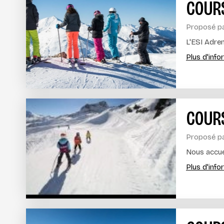
COURS
Proposé p
L'ESI Adren
Plus d'inf
COURS
Proposé p
Nous accuei
Plus d'inf