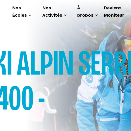
Nos
Nos
À
Deviens
Écoles
Activités
propos
Moniteur
KI ALPIN
SERR
400 -