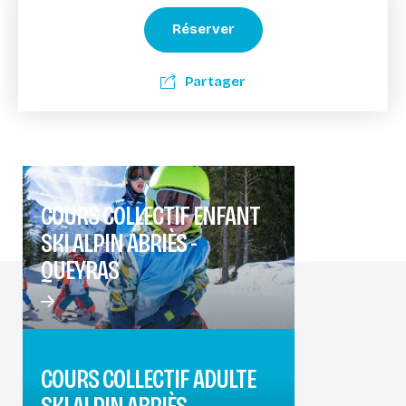
Réserver
Partager
COURS COLLECTIF ENFANT
SKI ALPIN ABRIÈS -
QUEYRAS
COURS COLLECTIF ADULTE
SKI ALPIN ABRIÈS -