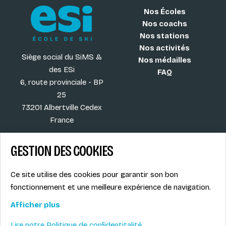
Nos Écoles
Nos coachs
Nos stations
Nos activités
Siège social du SiMS &
Nos médailles
des ESi
FAQ
6, route provinciale - BP
25
73201 Albertville Cedex
France
GESTION DES COOKIES
Blog
CGV
Ce site utilise des cookies pour garantir son bon
Les plus ESI
Mentions légales
fonctionnement et une meilleure expérience de navigation.
Offres d'emploi
Politique de
Le syndicat SIMS
confidentialité
Afficher plus
Accès MONITEUR
Lire notre Politique de confidentitalité