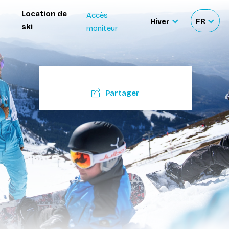
Location de
Accès
Hiver
FR
ski
moniteur
Sélectionner
Sélecti
le
votre
site
langue
Partager