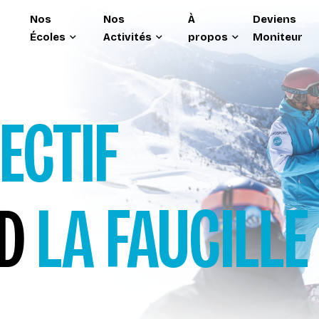
Nos
Nos
À
Deviens
Écoles
Activités
propos
Moniteur
ECTIF
RD
LA FAUCILLE