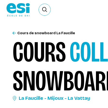
Ouvrir le formulaire de recherche
Cours de snowboard La Faucille
COURS
COLL
SNOWBOA
La Faucille - Mijoux - La Vattay