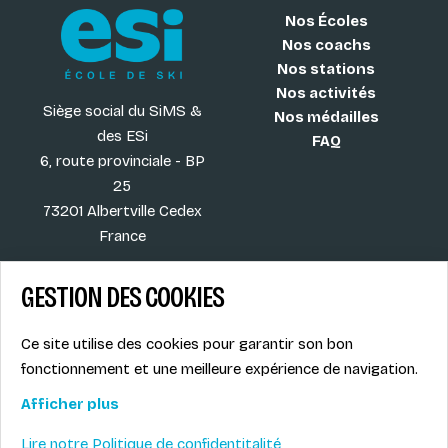
Nos Écoles
Nos coachs
Nos stations
Nos activités
Siège social du SiMS &
Nos médailles
des ESi
FAQ
6, route provinciale - BP
25
73201 Albertville Cedex
France
GESTION DES COOKIES
Blog
CGV
Ce site utilise des cookies pour garantir son bon
Les plus ESI
Mentions légales
fonctionnement et une meilleure expérience de navigation.
Offres d'emploi
Politique de
Le syndicat SIMS
confidentialité
Afficher plus
Accès MONITEUR
Lire notre Politique de confidentitalité