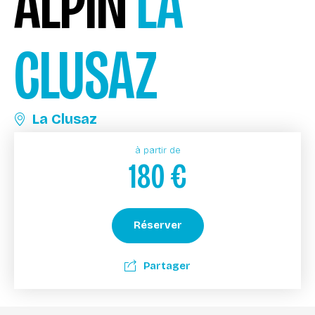
ALPIN
LA
CLUSAZ
La Clusaz
à partir de
180
€
Réserver
Partager