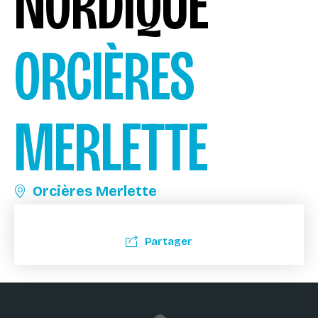
NORDIQUE
ORCIÈRES
MERLETTE
Orcières Merlette
Partager