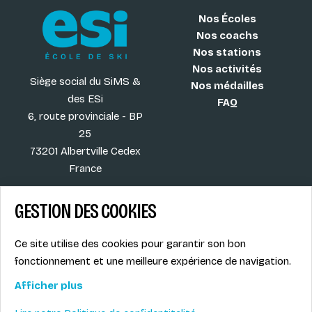
Nos Écoles
Nos coachs
Nos stations
Nos activités
Siège social du SiMS &
Nos médailles
des ESi
FAQ
6, route provinciale - BP
25
73201 Albertville Cedex
France
GESTION DES COOKIES
Blog
CGV
Ce site utilise des cookies pour garantir son bon
Les plus ESI
Mentions légales
fonctionnement et une meilleure expérience de navigation.
Offres d'emploi
Politique de
Le syndicat SIMS
confidentialité
Afficher plus
Accès MONITEUR