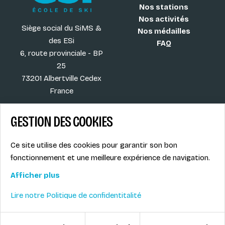
Nos stations
Nos activités
Siège social du SiMS &
Nos médailles
des ESi
FAQ
6, route provinciale - BP
25
73201 Albertville Cedex
France
GESTION DES COOKIES
Blog
CGV
Ce site utilise des cookies pour garantir son bon
Les plus ESI
Mentions légales
fonctionnement et une meilleure expérience de navigation.
Offres d'emploi
Politique de
Le syndicat SIMS
confidentialité
Afficher plus
Accès MONITEUR
Lire notre Politique de confidentitalité
© ESI / École de Ski Internationale
Gestion des cookies