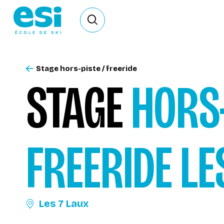
Ouvrir le formulaire de recherche
Stage hors-piste / freeride
STAGE
HORS-
FREERIDE
LE
Les 7 Laux