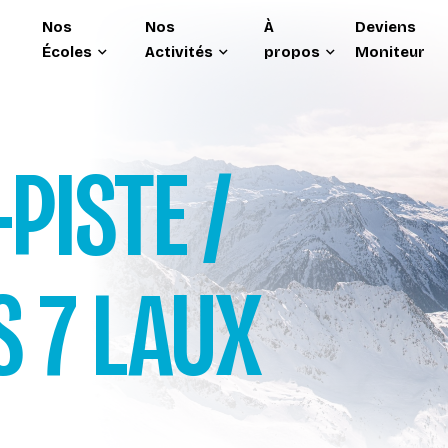
Nos
Nos
À
Deviens
Écoles
Activités
propos
Moniteur
PISTE /
S 7 LAUX