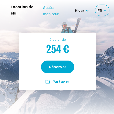
Location de
Accès
Hiver
FR
ski
moniteur
Sélectionner
Sélecti
le
votre
site
langue
à partir de
254
€
Réserver
Partager