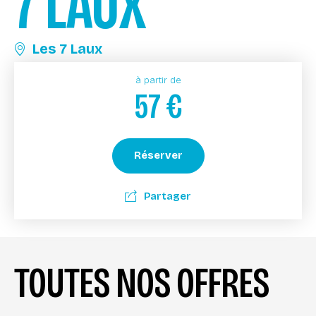
7 LAUX
Les 7 Laux
à partir de
57
€
Réserver
Partager
TOUTES NOS OFFRES