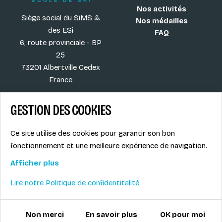
Nos activités
Siège social du SiMS &
Nos médailles
des ESi
FAQ
6, route provinciale - BP
25
73201 Albertville Cedex
France
GESTION DES COOKIES
Blog
CGV
Ce site utilise des cookies pour garantir son bon
Les plus ESI
Mentions légales
fonctionnement et une meilleure expérience de navigation.
Offres d'emploi
Politique de
Le syndicat SIMS
confidentialité
Afficher plus
Accès MONITEUR
Lire notre Politique de confidentitalité
© ESI / École de Ski Internationale
Gestion des cookies
Non merci
En savoir plus
OK pour moi