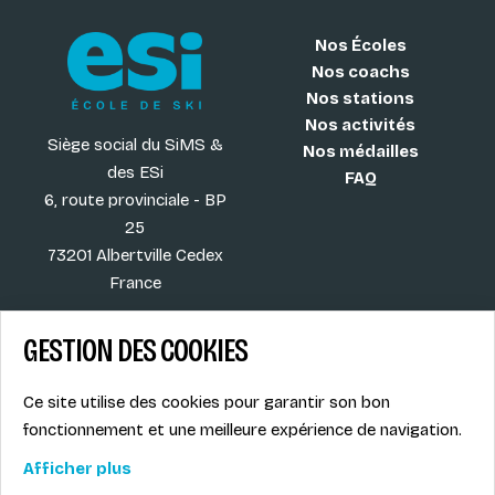
Nos Écoles
Nos coachs
Nos stations
Nos activités
Siège social du SiMS &
Nos médailles
des ESi
FAQ
6, route provinciale - BP
25
73201 Albertville Cedex
France
GESTION DES COOKIES
Blog
CGV
Ce site utilise des cookies pour garantir son bon
Les plus ESI
Mentions légales
fonctionnement et une meilleure expérience de navigation.
Offres d'emploi
Politique de
Le syndicat SIMS
confidentialité
Afficher plus
Accès MONITEUR