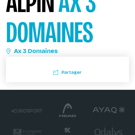
ALPIN
AX 3
DOMAINES
Ax 3 Domaines
Partager